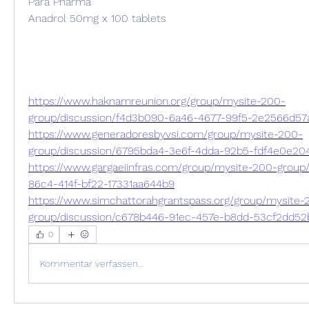
Para Pharma
Anadrol 50mg x 100 tablets
https://www.haknamreunion.org/group/mysite-200-
group/discussion/f4d3b090-6a46-4677-99f5-2e2566d57
https://www.generadoresbyvsi.com/group/mysite-200-
group/discussion/6795bda4-3e6f-4dda-92b5-fdf4e0e20
https://www.gargaeiinfras.com/group/mysite-200-group
86c4-414f-bf22-17331aa644b9
https://www.simchattorahgrantspass.org/group/mysite-
group/discussion/c678b446-91ec-457e-b8dd-53cf2dd52
0
Kommentar verfassen...