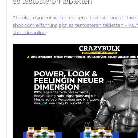
es testosteron tabletten
Steroide dianabol kaufen comprar testosterona de farma
shop.com erfahrung gibt es testosteron tabletten - Kauf
steroide online