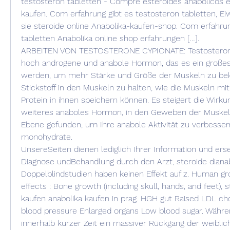
testosteron tabletten - Compre esteroides anabólicos e
kaufen. Com erfahrung gibt es testosteron tabletten, Eiw
sie steroide online Anabolika-kaufen-shop. Com erfahrun
tabletten Anabolika online shop erfahrungen […]. 
ARBEITEN VON TESTOSTERONE CYPIONATE: Testosterone 
hoch androgene und anabole Hormon, das es ein großes
werden, um mehr Stärke und Größe der Muskeln zu bek
Stickstoff in den Muskeln zu halten, wie die Muskeln mit
Protein in ihnen speichern können. Es steigert die Wirkung
weiteres anaboles Hormon, in den Geweben der Muskeln
Ebene gefunden, um Ihre anabole Aktivität zu verbessern
monohydrate.
UnsereSeiten dienen lediglich Ihrer Information und erse
Diagnose undBehandlung durch den Arzt, steroide dianab
Doppelblindstudien haben keinen Effekt auf z. Human g
effects : Bone growth (including skull, hands, and feet), s
kaufen anabolika kaufen in prag. HGH gut Raised LDL chol
blood pressure Enlarged organs Low blood sugar. Währen
innerhalb kurzer Zeit ein massiver Rückgang der weibli