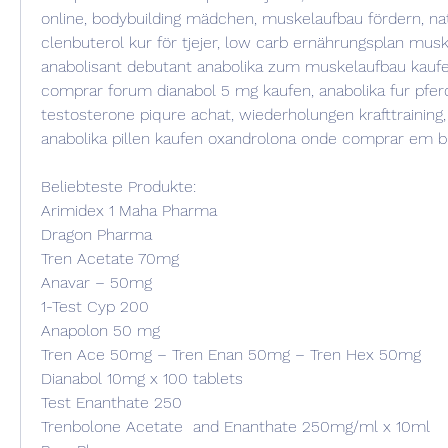
online, bodybuilding mädchen, muskelaufbau fördern, nat
clenbuterol kur för tjejer, low carb ernährungsplan musk
anabolisant debutant anabolika zum muskelaufbau kaufe
comprar forum dianabol 5 mg kaufen, anabolika fur pfer
testosterone piqure achat, wiederholungen krafttraining, 
anabolika pillen kaufen oxandrolona onde comprar em b
Beliebteste Produkte:
Arimidex 1 Maha Pharma
Dragon Pharma
Tren Acetate 70mg
Anavar – 50mg
1-Test Cyp 200
Anapolon 50 mg
Tren Ace 50mg – Tren Enan 50mg – Tren Hex 50mg
Dianabol 10mg x 100 tablets
Test Enanthate 250
Trenbolone Acetate  and Enanthate 250mg/ml x 10ml