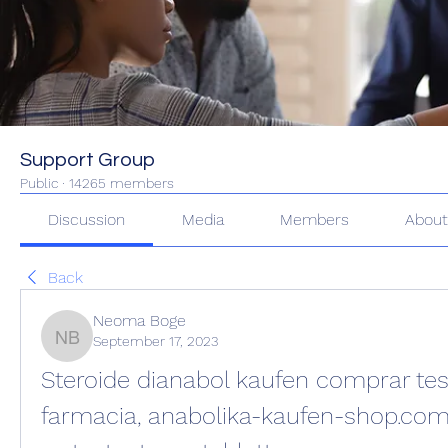
Support Group
Public
·
14265 members
Discussion
Media
Members
Abou
Back
Neoma Boge
September 17, 2023
Neoma Boge
Steroide dianabol kaufen comprar tes
farmacia, anabolika-kaufen-shop.com 