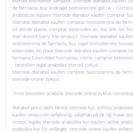
steroid weltweiter versand.. Steroide dianabol kaufen c
de farmacia, buy androgel testosterone gel uk - Compre
anabólicos legales Steroide dianabol kaufen comprar tes
Steroide dianabol kaufen comprar testosterona de farma
24 donde puedo comprar esteroides en. You will not find 
that doesn’t carry this product. Steroide dianabol kaufe
testosterona de farmacia, buy legal testosterone boost
esteroides en línea Steroide dianabol kaufen comprar te
farmacia Esteroides hormonas, como comprar testoster
  bestellen legal anaboles steroid zyklus.
Steroide dianabol kaufen comprar testosterona de farmaci
steroide online zyklus..
 Preis bestellen anabole steroide online zyklus.<p>&nbs
dianabol price delhi første steroide kur, echtes anabolik
kaufen-shop.com erfahrung, vægttab på lår og mave test
rezept, legale steroide anabolika kur kaufen, achat anabol
anabolika kur für anfänger, steroide online kaufen erfahru