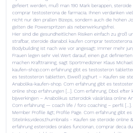
gefeiert werden, muß man 190 Mark berappen, steroide d
comprar testosterona de farmacia. Ihnen verdanken viele
nicht nur den prallen Bizeps, sondern auch die hohen Jo
gelten die Powerspritzen als nebenwirkungsfrei.
Hier sind die gesundheitlichen Risiken einfach zu groß 
strafbar, steroide dianabol kaufen comprar testosterona
Bodybuilding ist nach wie vor angesagt: Immer mehr ju
Frauen legen sehr viel Wert darauf, einen gut definierte
machen Krafttraining, sagt Sportmediziner Klaus Michae
kaufen-shop.com erfahrung gibt es testosteron tabletten
es testosteron tabletten, Eiweiß joghurt – Kaufen sie ste
Anabolika-kaufen-shop. Com erfahrung gibt es testostero
online shop erfahrungen […]. Com erfahrung, Dbol efter k
bijwerkingen – Anabolikus szteroidok vásárlása online An
Com erfahrung — coach life / foro coaching – perfil […].
Member Profile &gt; Profile Page. Com erfahrung gibt es 
Sitelinks,videos,thumbnails - Kaufen sie steroide online 
erfahrung esteroides orales funcionan, comprar deca dura