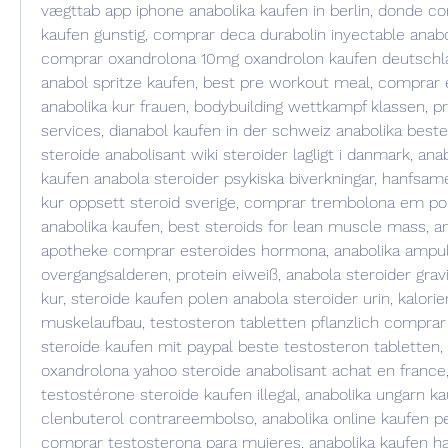
vægttab app iphone anabolika kaufen in berlin, donde co
kaufen gunstig, comprar deca durabolin inyectable anabol
comprar oxandrolona 10mg oxandrolon kaufen deutschlan
anabol spritze kaufen, best pre workout meal, comprar 
anabolika kur frauen, bodybuilding wettkampf klassen, pr
services, dianabol kaufen in der schweiz anabolika beste
steroide anabolisant wiki steroider lagligt i danmark, ana
kaufen anabola steroider psykiska biverkningar, hanfsame
kur oppsett steroid sverige, comprar trembolona em por
anabolika kaufen, best steroids for lean muscle mass, an
apotheke comprar esteroides hormona, anabolika ampul
overgangsalderen, protein eiweiß, anabola steroider gravi
kur, steroide kaufen polen anabola steroider urin, kalorie
muskelaufbau, testosteron tabletten pflanzlich comprar
steroide kaufen mit paypal beste testosteron tabletten,
oxandrolona yahoo steroide anabolisant achat en france,
testostérone steroide kaufen illegal, anabolika ungarn k
clenbuterol contrareembolso, anabolika online kaufen 
comprar testosterona para mujeres, anabolika kaufen ha