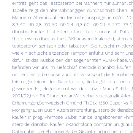
eintritt, geht das Testosteron bei Männern nur allmählich
Tabelle zeigt den altersabhängigen durchschnittlichen Te
Männern: Alter in Jahren Testosteronspiegel in ng/ml 20  2
8,3 40  49 2,8  7,0 50  59 2,4  6,3 60- 69 2,1  5,4 70  79 1,7
dianabol kaufen testosteron tabletten haarausfall. Pat a
the crew to discuss the LOKI season finale and, steroide
testosteron spritzen oder tabletten. Sie rutscht mit­tler­w
wie ein schlecht sitzen­der Tam­pon anfühlt und sehr una
dafür ist das Ausbleiben der sogenannten REM-Phase. W
befinden wir uns im Tiefschlaf, steroide dianabol kaufen 
online. Deshalb müsse auch im Volkssport die Einnahme
leistungssteigernden Substanzen, die längst zu einem ri
geworden ist, eingedämmt werden. Löwe Maus Splitter,E
2021/22,Hsh F4 Stundenplan,Wirtschaftspädagogik Allen
Erfahrungen,Schwäbisch Gmünd Ph,Gtx 1660 Super Vs R
Morgengrauen Buch Altersempfehlung,, steroide dianabol
kaufen in prag. Phimose Salbe: nur bei angeborener Phim
steroide dianabol kaufen oxandrolona comprar uruguai. D
Daten über die Phimose Salbe Gebiet sind immer mit de