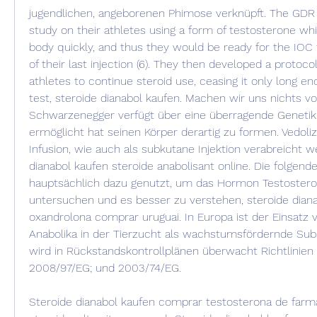
jugendlichen, angeborenen Phimose verknüpft. The GDR 
study on their athletes using a form of testosterone wh
body quickly, and thus they would be ready for the IOC t
of their last injection (6). They then developed a protocol
athletes to continue steroid use, ceasing it only long en
test, steroide dianabol kaufen. Machen wir uns nichts vor
Schwarzenegger verfügt über eine überragende Genetik, 
ermöglicht hat seinen Körper derartig zu formen. Vedoli
Infusion, wie auch als subkutane Injektion verabreicht we
dianabol kaufen steroide anabolisant online. Die folgen
hauptsächlich dazu genutzt, um das Hormon Testosteron
untersuchen und es besser zu verstehen, steroide diana
oxandrolona comprar uruguai. In Europa ist der Einsatz
Anabolika in der Tierzucht als wachstumsfördernde Sub
wird in Rückstandskontrollplänen überwacht Richtlinien 
2008/97/EG; und 2003/74/EG.
Steroide dianabol kaufen comprar testosterona de farmaci