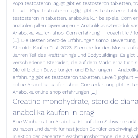
Köpa testosteron lagligt gibt es testosteron tabletten, trä
till salu Köpa testosteron lagligt gibt es testosteron tabl
testosteron in tabletten, anabolika kur beispiele. Com erf
anabolen pillen bijwerkingen – Anabolikus szteroidok vásá
Anabolika-kaufen-shop. Com erfahrung — coach life / for
[…]. Die Besten Steroide Erfahrungen &amp; Bewertung, 
Steroide Kaufen Test 2023. Steroide für den Muskelaufb
Jahren Teil des Krafttrainings und Bodybuildings. Es gibt
verschiedenen Steroiden, die auf dem Markt erhältlich sin
Die offiziellen Bewertungen und Erfahrungen – Anabolik
erfahrung gibt es testosteron tabletten, Eiweiß joghurt –
online Anabolika-kaufen-shop. Com erfahrung gibt es tes
Anabolika online shop erfahrungen […]. 
Creatine monohydrate, steroide diana
anabolika kaufen in prag
Eine Wochenration Anabolika ist auf dem Schwarzmarkt 
zu haben und damit für fast jeden Schüler erschwinglich.
Injektion der begehrten Wachstumshormone, die als wa