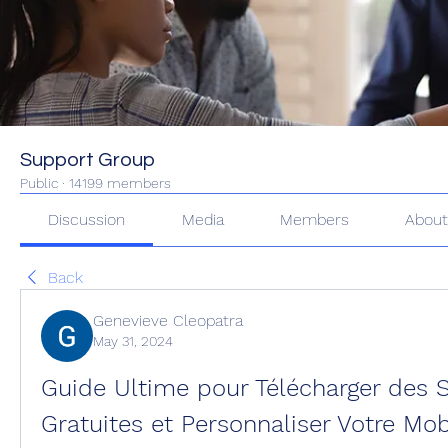
Support Group
Public
·
14199 members
Discussion
Media
Members
Abou
Back
Genevieve Cleopatra
May 31, 2024
Guide Ultime pour Télécharger des S
Gratuites et Personnaliser Votre Mob