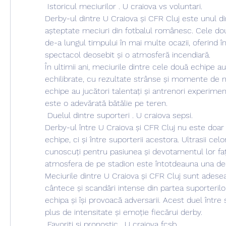
 Istoricul meciurilor . U craiova vs voluntari.
Derby-ul dintre U Craiova și CFR Cluj este unul di
așteptate meciuri din fotbalul românesc. Cele două
de-a lungul timpului în mai multe ocazii, oferind î
spectacol deosebit și o atmosferă incendiară.
În ultimii ani, meciurile dintre cele două echipe a
echilibrate, cu rezultate strânse și momente de 
echipe au jucători talentați și antrenori experiment
este o adevărată bătălie pe teren.
 Duelul dintre suporteri . U craiova sepsi.
Derby-ul între U Craiova și CFR Cluj nu este doar 
echipe, ci și între suporterii acestora. Ultrasii cel
cunoscuți pentru pasiunea și devotamentul lor față
atmosfera de pe stadion este întotdeauna una de
Meciurile dintre U Craiova și CFR Cluj sunt adese
cântece și scandări intense din partea suporterilor,
echipa și își provoacă adversarii. Acest duel între
plus de intensitate și emoție fiecărui derby.
 Favoriți și pronostic . U craiova fcsb.