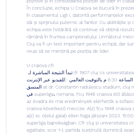
pozitive și în consolidarea poziției de lider în clas
În concluzie, echipa U Craiova se bucură în prezen
în clasamentul Ligii I, datorită performanțelor exce
săi și sprijinului puternic al fanilor. Cu abilitățile și
echipa este hotărâtă să continue să obțină rezultat
rămână în fruntea campionatului. Următorul meci 
Cluj va fi un test important pentru echipă, dar sun
reuși să se mențină pe poziția de lider.
U craiova cfr.
 تبدأ النتيجة المباشرة لـcfr 1907 cluj cs universitatea craiova (والبث المباشر 
للفيديو عبر الإنترنت) في 30 يوليو 2023 الساعة 6:30 م بالتوقيت العالمي 
المنسق at dr. Constantin radulescu stadium, cluj napoca city, romania 
في superliga، romania. Fcu 1948 craiova élő állások, játékosok, program 
az évadra és mai eredmények elérhetők a sofascor
craiova következő meccse. A(z) fcu 1948 craiova
a(z) sc oțelul galați ellen fogja játszani 2023. 15:0
superliga bajnokságban. Cfr cluj și universitatea cra
egalitate, scor 1-1, partida susținută duminică seară