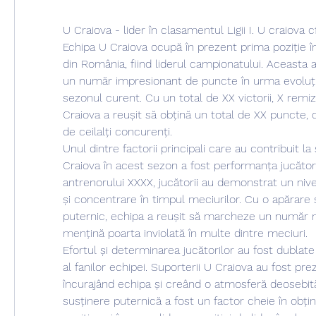
U Craiova - lider în clasamentul Ligii I. U craiova cf
Echipa U Craiova ocupă în prezent prima poziție în 
din România, fiind liderul campionatului. Aceasta 
un număr impresionant de puncte în urma evoluțiil
sezonul curent. Cu un total de XX victorii, X remize
Craiova a reușit să obțină un total de XX puncte, d
de ceilalți concurenți.
Unul dintre factorii principali care au contribuit la
Craiova în acest sezon a fost performanța jucător
antrenorului XXXX, jucătorii au demonstrat un nivel
și concentrare în timpul meciurilor. Cu o apărare s
puternic, echipa a reușit să marcheze un număr mar
mențină poarta inviolată în multe dintre meciuri.
Efortul și determinarea jucătorilor au fost dublate 
al fanilor echipei. Suporterii U Craiova au fost prez
încurajând echipa și creând o atmosferă deosebită
susținere puternică a fost un factor cheie în obțin