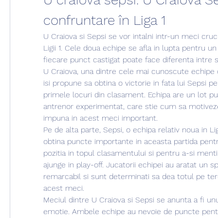
confruntare în Liga 1
U Craiova si Sepsi se vor intalni intr-un meci cruci
Ligii 1. Cele doua echipe se afla in lupta pentru un l
fiecare punct castigat poate face diferenta intre 
U Craiova, una dintre cele mai cunoscute echipe d
isi propune sa obtina o victorie in fata lui Sepsi p
primele locuri din clasament. Echipa are un lot pu
antrenor experimentat, care stie cum sa motiveze 
impuna in acest meci important.
Pe de alta parte, Sepsi, o echipa relativ noua in Liga
obtina puncte importante in aceasta partida pentr
pozitia in topul clasamentului si pentru a-si ment
ajunge in play-off. Jucatorii echipei au aratat un spi
remarcabil si sunt determinati sa dea totul pe ter
acest meci.
Meciul dintre U Craiova si Sepsi se anunta a fi unu
emotie. Ambele echipe au nevoie de puncte pentru