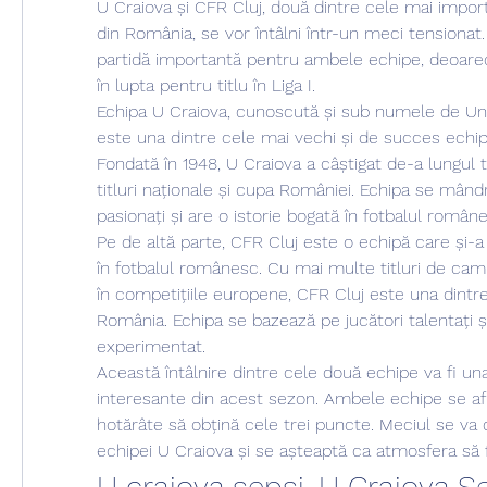
U Craiova și CFR Cluj, două dintre cele mai import
din România, se vor întâlni într-un meci tensionat. 
partidă importantă pentru ambele echipe, deoare
în lupta pentru titlu în Liga I.
Echipa U Craiova, cunoscută și sub numele de Univ
este una dintre cele mai vechi și de succes echipe
Fondată în 1948, U Craiova a câștigat de-a lungul
titluri naționale și cupa României. Echipa se mând
pasionați și are o istorie bogată în fotbalul român
Pe de altă parte, CFR Cluj este o echipă care și-a
în fotbalul românesc. Cu mai multe titluri de campi
în competițiile europene, CFR Cluj este una dintre
România. Echipa se bazează pe jucători talentați ș
experimentat.
Această întâlnire dintre cele două echipe va fi una
interesante din acest sezon. Ambele echipe se află
hotărâte să obțină cele trei puncte. Meciul se va 
echipei U Craiova și se așteaptă ca atmosfera să f
U craiova sepsi. U Craiova Se