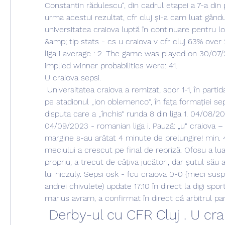
Constantin rădulescu“, din cadrul etapei a 7-a din pla
urma acestui rezultat, cfr cluj și-a cam luat gândul 
universitatea craiova luptă în continuare pentru loc
&amp; tip stats - cs u craiova v cfr cluj 63% over 
liga i average : 2. The game was played on 30/07/2
implied winner probabilities were: 41. 
U craiova sepsi.
 Universitatea craiova a remizat, scor 1-1, în partida susținută luni seară, 
pe stadionul „ion oblemenco“, în fața formației seps
disputa care a „închis“ runda 8 din liga 1. 04/08/202
04/09/2023 - romanian liga i. Pauză: „u“ craiova – 
margine s-au arătat 4 minute de prelungire! min. 4
meciului a crescut pe final de repriză. Ofosu a lua
propriu, a trecut de câțiva jucători, dar șutul său a
lui niczuly. Sepsi osk - fcu craiova 0-0 (meci susp
andrei chivulete) update 17:10 în direct la digi sport
marius avram, a confirmat în direct că arbitrul part
 Derby-ul cu CFR Cluj . U cr