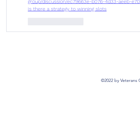
group/discussion/ec79663e-b076-4d33-aeeb-e70
Is there a strategy to winning slots
Curtir
Responder
©2022 by Veterans 