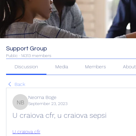
Support Group
Public
·
14313 members
Discussion
Media
Members
Abou
Back
Neoma Boge
September 23, 2023
Neoma Boge
U craiova cfr, u craiova sepsi
U craiova cfr