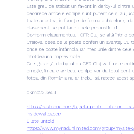
Este greu de stabilit un favorit în derby-ul dintre U
deoarece ambele echipe sunt puternice și au jucăt
toate acestea, în funcție de forma echipelor și de 
clasament, se pot face unele pronosticuri.
Conform clasamentului, CFR Cluj se află într-o po
Craiova, ceea ce le poate conferi un avantaj. Cu to
orice se poate întâmpla, iar meciurile dintre cele
întotdeauna imprevizibile.
Cu siguranță, derby-ul cu CFR Cluj va fi un meci in
emoție, în care ambele echipe vor da totul pentru v
fotbal din România nu ar trebui să rateze acest s
qkmb23lke53
https://dastoone.com/tapeta-pentru-interiorul-caz
insidewallpaper/
Bilete untold
https://www.myriadunlimited.com/group/mysite-2