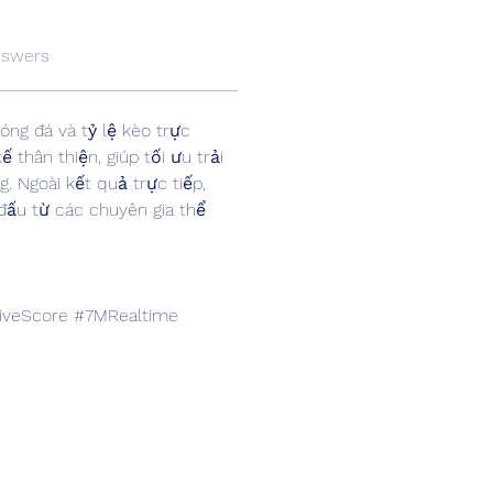
nswers
óng đá và tỷ lệ kèo trực 
 thân thiện, giúp tối ưu trải 
 Ngoài kết quả trực tiếp, 
đấu từ các chuyên gia thể 
veScore #7MRealtime 