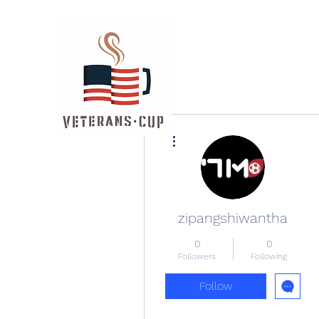
More actions
zipangshiwantha
0
0
Followers
Following
Follow