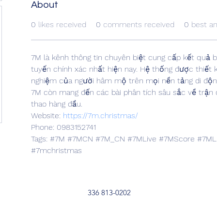
About
0
likes received
0
comments received
0
best a
7M là kênh thông tin chuyên biệt cung cấp kết quả b
tuyến chính xác nhất hiện nay. Hệ thống được thiết kế
nghiệm của người hâm mộ trên mọi nền tảng di động.
7M còn mang đến các bài phân tích sâu sắc về trận 
thao hàng đầu.
Website: 
https://7m.christmas/
Phone: 0983152741
Tags: #7M #7MCN #7M_CN #7MLive #7MScore #7MLi
#7mchristmas
336 813-0202