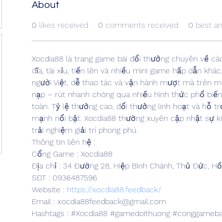
About
0
likes received
0
comments received
0
best a
Xocdia88 là trang game bài đổi thưởng chuyên về các
đĩa, tài xỉu, tiến lên và nhiều mini game hấp dẫn khá
người Việt, dễ thao tác và vận hành mượt mà trên mọi
nạp – rút nhanh chóng qua nhiều hình thức phổ biến
toàn. Tỷ lệ thưởng cao, đổi thưởng linh hoạt và hỗ t
mạnh nổi bật. Xocdia88 thường xuyên cập nhật sự k
trải nghiệm giải trí phong phú.
Thông tin liên hệ :
Cổng Game : Xocdia88
Địa chỉ : 34 Đường 28, Hiệp Bình Chánh, Thủ Đức, Hồ
SĐT : 0936487596
Website : 
https://xocdia88.feedback/
Email : xocdia88feedback@gmail.com
Hashtags : #Xocdia88 #gamedoithuong #conggamebai