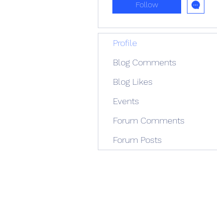
Follow
Profile
Blog Comments
Blog Likes
Events
Forum Comments
Forum Posts