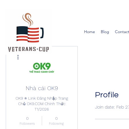
Home
Blog
Contact
More actions
Nhà cái OK9
Profile
OK9 ⭐️ Link Đăng Nhập Trang
Chủ OK9.COM Chính Thức
Join date: Feb 2
T1/2026
0
0
Followers
Following