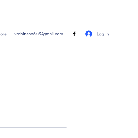
vrobinson679@gmail.com
Log In
ore