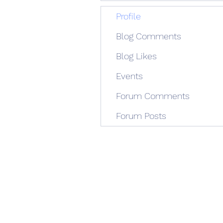
Profile
Blog Comments
Blog Likes
Events
Forum Comments
Forum Posts