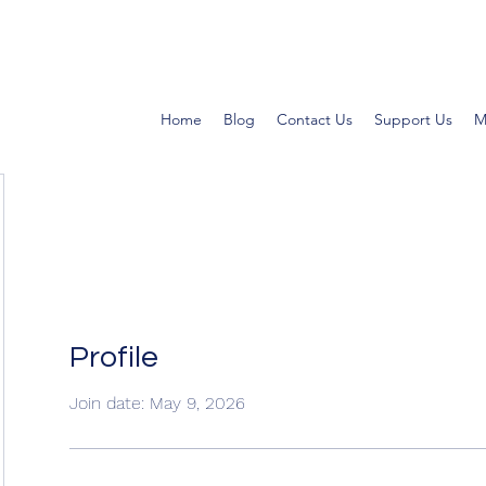
Home
Blog
Contact Us
Support Us
M
Profile
Join date: May 9, 2026