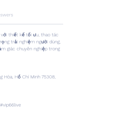
nswers
với thiết kế tối ưu, thao tác 
rọng trải nghiệm người dùng, 
cảm giác chuyên nghiệp trong 
ng Hòa, Hồ Chí Minh 75308, 
#vip66live