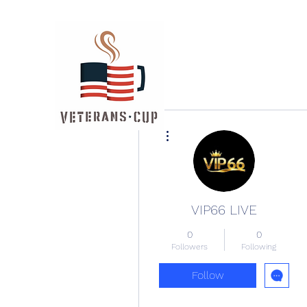
More actions
VIP66 LIVE
0
0
Followers
Following
Follow