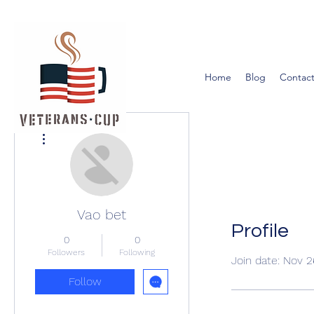
Home
Blog
Contact
More actions
Vao bet
Profile
0
0
Followers
Following
Join date: Nov 
Follow