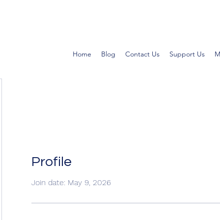
Home
Blog
Contact Us
Support Us
M
Profile
Join date: May 9, 2026