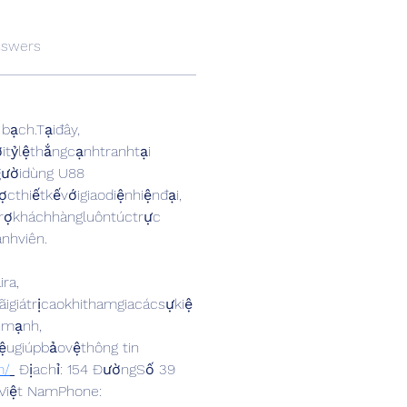
nswers
ạch.Tạiđây, 
tỷlệthắngcạnhtranhtại 
ườidùng U88 
thiếtkếvớigiaodiệnhiệnđại, 
trợkháchhàngluôntúctrực 
hviên. 
ra, 
iátrịcaokhithamgiacácsựkiệ
hmạnh, 
ugiúpbảovệthông tin 
m/
 Địachỉ: 154 ĐườngSố 39 
Việt NamPhone: 