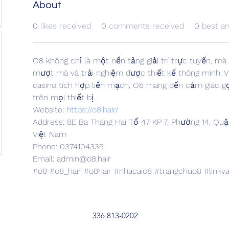
About
0
likes received
0
comments received
0
best a
O8 không chỉ là một nền tảng giải trí trực tuyến, mà 
mượt mà và trải nghiệm được thiết kế thông minh. V
casino tích hợp liền mạch, O8 mang đến cảm giác gọn
trên mọi thiết bị.
Website: 
https://o8.hair/
Address: 8E Ba Tháng Hai Tổ 47 KP 7, Phường 14, Quậ
Việt Nam
Phone: 0374104335
Email: admin@o8.hair
#o8 #o8_hair #o8hair #nhacaio8 #trangchuo8 #linkv
336 813-0202