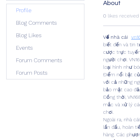
About
Profile
0
likes received
Blog Comments
Blog Likes
Về nhà cái  
vn1
biết đến và tin 
Events
cược trực tuyến
người chơi. VN1
Forum Comments
loại hình như bó
Forum Posts
Điểm nổi bật của
với cả những ng
bảo mật cao đảm
Đồng thời, VN168
mắc và xử lý cá
chơi.
Ngoài ra, nhà c
lần đầu, hoàn t
hàng. Các phươn