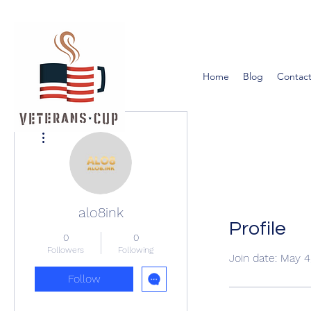
Home
Blog
Contact
More actions
alo8ink
Profile
0
0
Followers
Following
Join date: May 4
Follow