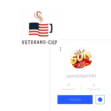
More actions
sorolotam141
0
0
Followers
Following
Follow