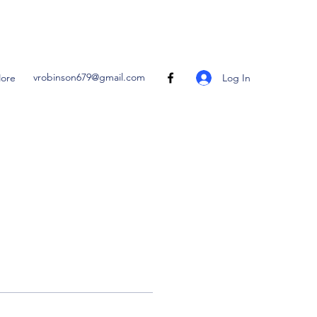
vrobinson679@gmail.com
Log In
ore