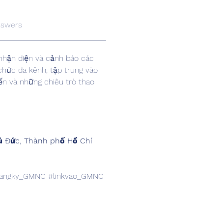
nswers
 nhận diện và cảnh báo các 
chức đa kênh, tập trung vào 
ến và những chiêu trò thao 
hủ Đức, Thành phố Hồ Chí 
angky_GMNC #linkvao_GMNC