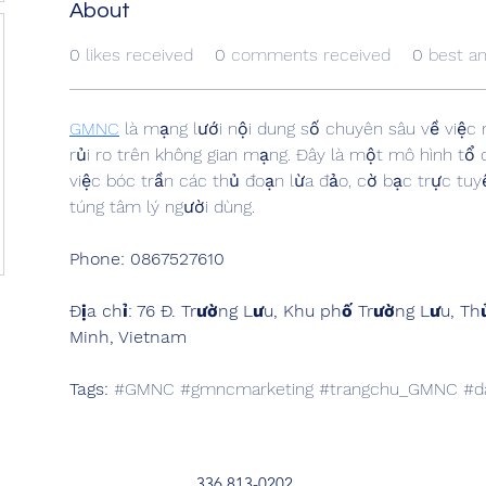
About
0
likes received
0
comments received
0
best a
GMNC
 là mạng lưới nội dung số chuyên sâu về việc
rủi ro trên không gian mạng. Đây là một mô hình tổ 
việc bóc trần các thủ đoạn lừa đảo, cờ bạc trực tuy
túng tâm lý người dùng.
Phone: 0867527610
Địa chỉ: 76 Đ. Trường Lưu, Khu phố Trường Lưu, T
Minh, Vietnam
Tags: 
#GMNC #gmncmarketing #trangchu_GMNC #d
336 813-0202