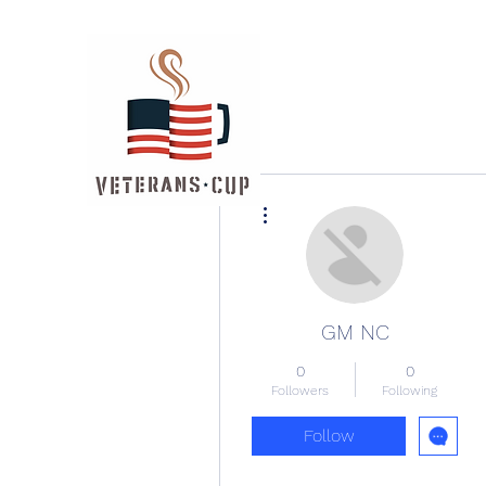
More actions
GM NC
0
0
Followers
Following
Follow