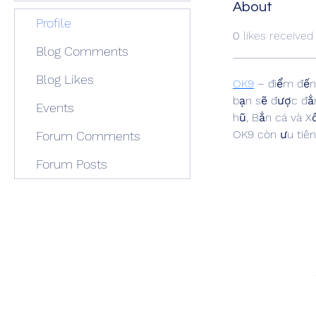
About
Profile
0
likes received
Blog Comments
Blog Likes
OK9
 – điểm đến
bạn sẽ được đắm
Events
hũ, Bắn cá và Xổ
OK9 còn ưu tiên 
Forum Comments
Forum Posts