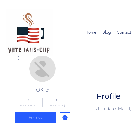
Home
Blog
Contact
More actions
OK 9
Profile
0
0
Followers
Following
Join date: Mar 4
Follow