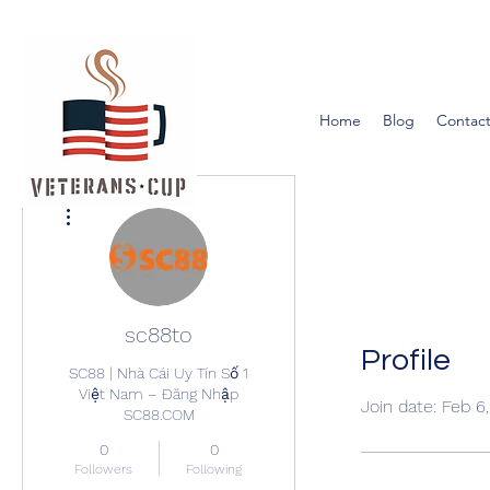
Home
Blog
Contact
More actions
sc88to
Profile
SC88 | Nhà Cái Uy Tín Số 1
Việt Nam – Đăng Nhập
Join date: Feb 6
SC88.COM
0
0
Followers
Following