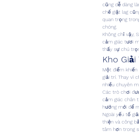
cũng dễ dàng là
chế giật lag cũ
quan trọng trong
chóng.
Không chỉ vậy, 
cảm giác tươi m
thấy sự chú trọn
Kho Giải
Một điểm khiến 
giải trí. Thay v
nhiều chuyên m
Các trò chơi đư
cảm giác chân t
hướng mới để m
Ngoài yếu tố gi
thiện và công bằ
tâm hơn trong s