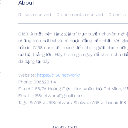
About
0
likes received
0
comments received
0
best a
C168 là một nền tảng giải trí trực tuyến chuyên nghi
những trò chơi bài và cá cược đẳng cấp nhất. Với gia
tối ưu, C168 cam kết mang đến cho người chơi những
cơ hội thắng lớn. Hãy tham gia ngay để khám phá điều k
đa dạng tại đây.
Website: 
https://c168.network/
Phone: 0966291114
Địa chỉ: 66/7A Hoàng Diệu, Linh Xuân, Hồ Chí Minh, V
Email: c168network@gmail.com
Tags: #c168 #c168network #linkvaoc168 #nhacaic168 
336 813-0202