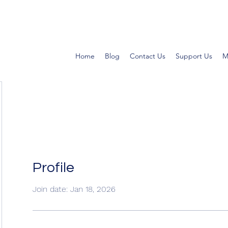
Home
Blog
Contact Us
Support Us
M
Profile
Join date: Jan 18, 2026