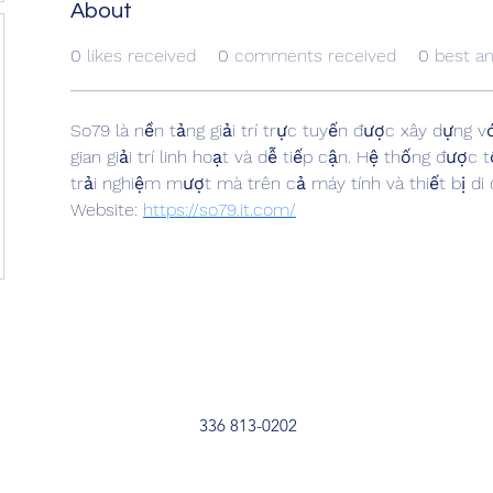
About
0
likes received
0
comments received
0
best a
So79 là nền tảng giải trí trực tuyến được xây dựng 
gian giải trí linh hoạt và dễ tiếp cận. Hệ thống được 
trải nghiệm mượt mà trên cả máy tính và thiết bị di 
Website: 
https://so79.it.com/
336 813-0202