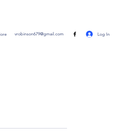
vrobinson679@gmail.com
Log In
ore