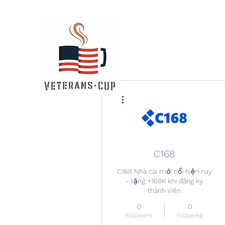
More actions
C168
C168 Nhà cái mới nổi hiện nay
- tặng +168K khi đăng ký
thành viên
0
0
Followers
Following