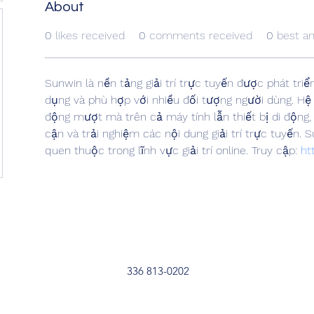
About
0
likes received
0
comments received
0
best a
Sunwin là nền tảng giải trí trực tuyến được phát tri
dụng và phù hợp với nhiều đối tượng người dùng. Hệ
động mượt mà trên cả máy tính lẫn thiết bị di động, 
cận và trải nghiệm các nội dung giải trí trực tuyến. 
quen thuộc trong lĩnh vực giải trí online. Truy cập: 
ht
336 813-0202