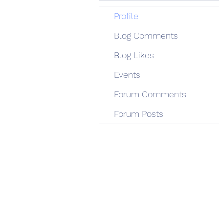
Profile
Blog Comments
Blog Likes
Events
Forum Comments
Forum Posts