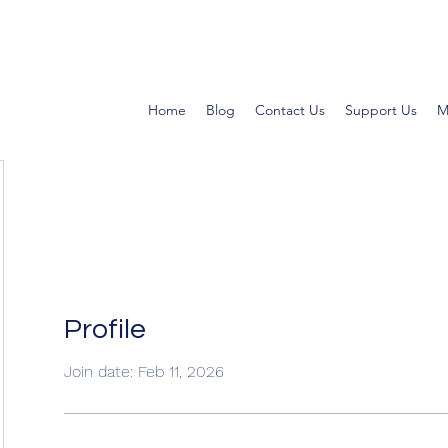
Home
Blog
Contact Us
Support Us
M
Profile
Join date: Feb 11, 2026