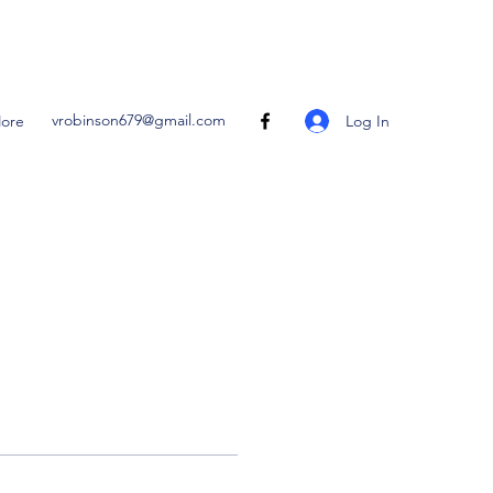
vrobinson679@gmail.com
Log In
ore