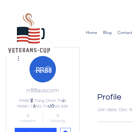
Home
Blog
Contact
More actions
rr88auscom
Profile
RR88 🎖️ Trang Chính Thức
RR88 | TẶNG THƯỞNG 88K
Join date: Dec 1
0
0
Followers
Following