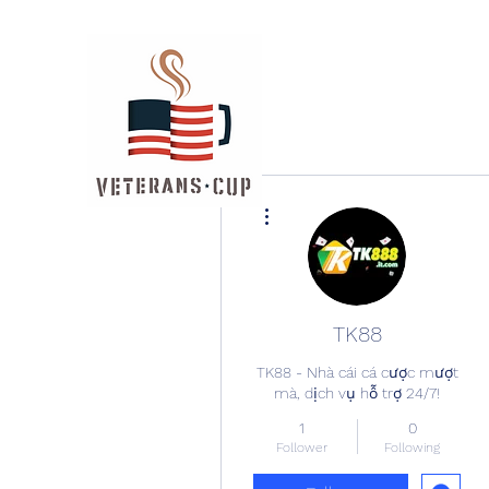
More actions
TK88
TK88 - Nhà cái cá cược mượt
mà, dịch vụ hỗ trợ 24/7!
1
0
Follower
Following