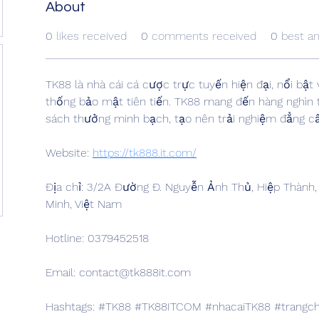
About
0
likes received
0
comments received
0
best a
TK88 là nhà cái cá cược trực tuyến hiện đại, nổi bật
thống bảo mật tiên tiến. TK88 mang đến hàng nghìn 
sách thưởng minh bạch, tạo nên trải nghiệm đẳng cấ
Website: 
https://tk888.it.com/
Địa chỉ: 3/2A Đường Đ. Nguyễn Ảnh Thủ, Hiệp Thành,
Minh, Việt Nam
Hotline: 0379452518
Email: contact@tk888it.com
Hashtags: #TK88 #TK88ITCOM #nhacaiTK88 #trangch