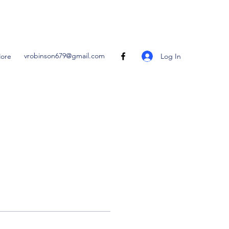
vrobinson679@gmail.com
Log In
ore