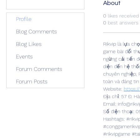
About
0
likes received
Profile
0
best answers
Blog Comments
Blog Likes
Rikvip là lựa ch
game bài đổi th
Events
ngừng cải tiến đ
diện đến hệ thố
Forum Comments
chuyên nghiệp, R
Forum Posts
toàn và đáng tin
Website: 
https:/
Địa chỉ: 57 Đ. H
Email: info@rikv
Số điện thoại: 
Hashtags: #rikvi
#conggamerikvip 
#rikvipgame #ta