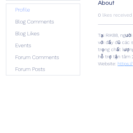
About
Profile
0
likes received
Blog Comments
Blog Likes
Tại RIK88, người
với đầy đủ các s
Events
trọng chất lượn
hỗ trợ tận tâm 
Forum Comments
Website: 
https://
Forum Posts