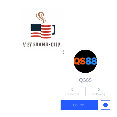
More actions
QS88
0
0
Followers
Following
Follow