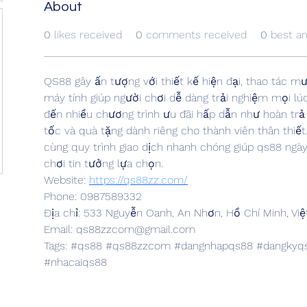
About
0
likes received
0
comments received
0
best a
QS88 gây ấn tượng với thiết kế hiện đại, thao tác mư
máy tính giúp người chơi dễ dàng trải nghiệm mọi lú
đến nhiều chương trình ưu đãi hấp dẫn như hoàn trả
tốc và quà tặng dành riêng cho thành viên thân thiết
cùng quy trình giao dịch nhanh chóng giúp qs88 ngà
chơi tin tưởng lựa chọn.
Website: 
https://qs88zz.com/
Phone: 0987589332
Địa chỉ: 533 Nguyễn Oanh, An Nhơn, Hồ Chí Minh, Vi
Email: qs88zzcom@gmail.com
Tags: #qs88 #qs88zzcom #dangnhapqs88 #dangkyq
#nhacaiqs88