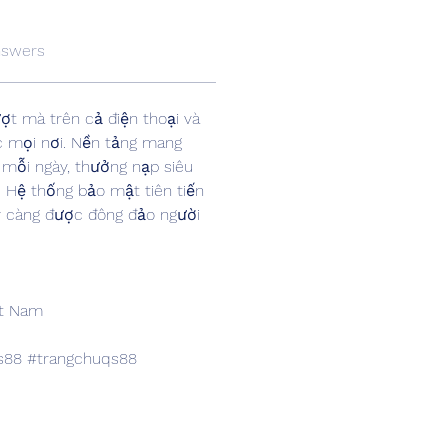
nswers
ợt mà trên cả điện thoại và 
c mọi nơi. Nền tảng mang 
 mỗi ngày, thưởng nạp siêu 
. Hệ thống bảo mật tiên tiến 
y càng được đông đảo người 
ệt Nam
s88 #trangchuqs88 