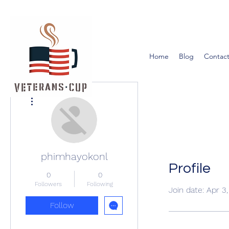
Home
Blog
Contact
More actions
phimhayokonl
Profile
0
0
Followers
Following
Join date: Apr 3
Follow