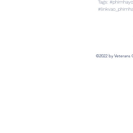
Tags: #phimhay
#linkvao_phimh
©2022 by Veterans 