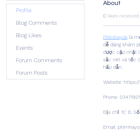
About
Profile
0
likes received
Blog Comments
Blog Likes
Phimhayok
 là m
dễ dàng khám ph
Events
được cập nhật l
sắc nét và tốc đ
Forum Comments
hấp dẫn.
Forum Posts
Website: https:/
Phone: 0347192
Địa chỉ: 1C Đ. S
Email: phimhay