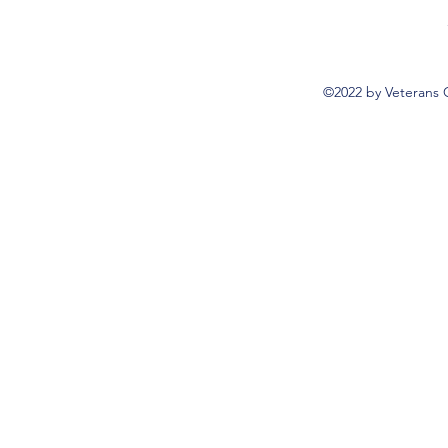
©2022 by Veterans 