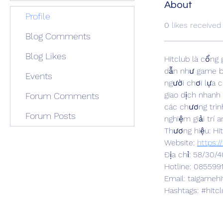
About
Profile
0
likes received
Blog Comments
Blog Likes
Hitclub là cổng 
dẫn như game bài
Events
người chơi lựa 
giao dịch nhanh 
Forum Comments
các chương trình
Forum Posts
nghiệm giải trí 
Thương hiệu: Hi
Website: 
https:/
Địa chỉ: 58/30/
Hotline: 0855991
Email: taigame
Hashtags: #hitc