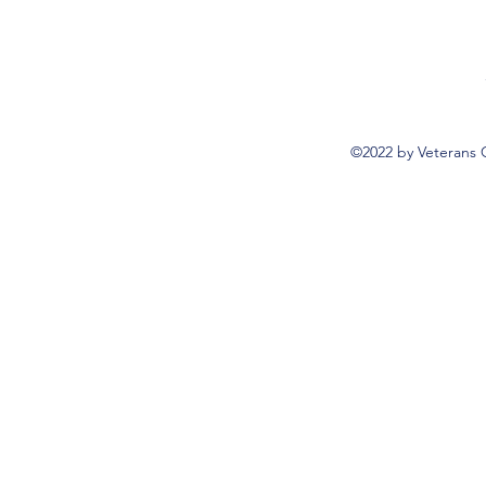
©2022 by Veterans 