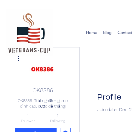
Home
Blog
Contact
More actions
OK8386
Profile
OK8386: Trải nghiệm game
đỉnh cao, cược dễ thắng!
Join date: Dec 
1
1
Follower
Following