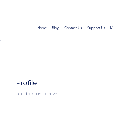
Home
Blog
Contact Us
Support Us
M
Profile
Join date: Jan 18, 2026