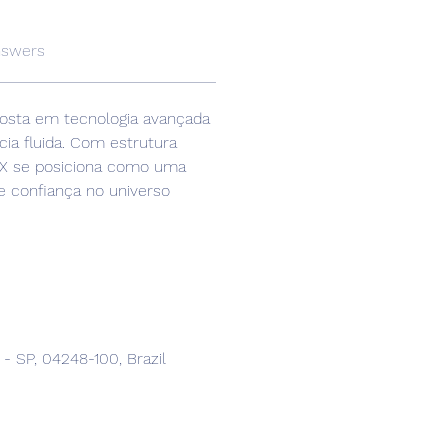
nswers
osta em tecnologia avançada 
a fluida. Com estrutura 
8X se posiciona como uma 
e confiança no universo 
- SP, 04248-100, Brazil