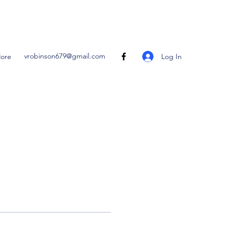
vrobinson679@gmail.com
Log In
ore