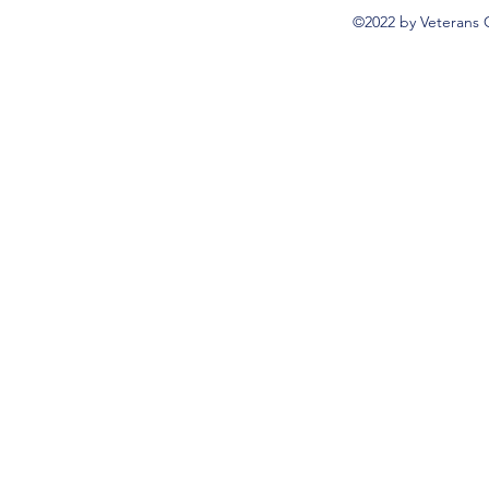
©2022 by Veterans 