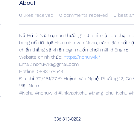
About
0
likes received
0
comments received
0
best a
Nổ Hũ là “vũ trụ săn thưởng” nơi chỉ một cú chạm 
bùng nổ dữ dội! Hòa mình vào Nohu, cảm giác hồi hộ
chiến thắng sẽ khiến bạn muốn chơi mãi không rời!
Website chính thức: 
https://nohu.wiki/
Email: nohuwiki@gmail.com
Hotline: 0893778544
Địa chỉ: 70/481/27 Đ. Huỳnh Văn Nghệ, Phường 12, Gò
Việt Nam
#Nohu #nohuwiki #linkvaoNohu #trang_chu_Nohu #
336 813-0202