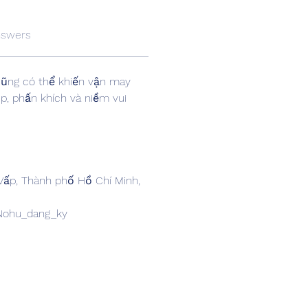
nswers
cũng có thể khiến vận may 
p, phấn khích và niềm vui 
 Vấp, Thành phố Hồ Chí Minh, 
Nohu_dang_ky