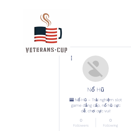
More actions
Nổ Hũ
🎰 Nổ Hũ – Trải nghiệm slot
game đẳng cấp, nổ hũ cực
dễ, chơi cực vui!
0
0
Followers
Following