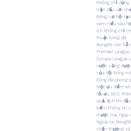
Không chỉ dừng 
trận đấu với nhi
bóng, cơ hội tạo
xem hiểu sâu hơ
ích không chỉ 
thuật bóng đá.
Bong99 còn hỗ t
Premier League, 
Europa League và
nước cũng được
của đội bóng mì
bóng đá phong p
Một ưu điểm khá
tối ưu SEO, thân
quả, lịch thi đấ
kiếm thông tin c
mượt mà, ngay c
Ngoài ra, Bong99
chấn thương và 