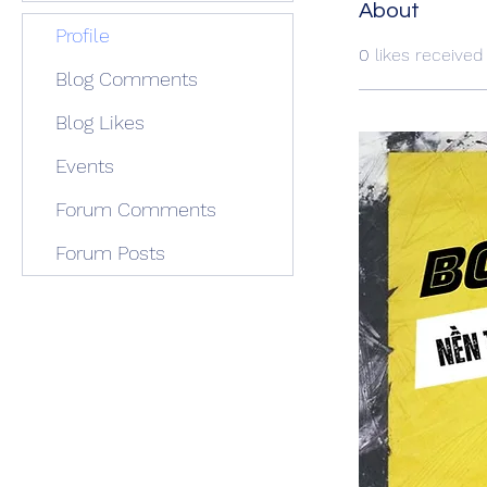
About
Profile
0
likes received
Blog Comments
Blog Likes
Events
Forum Comments
Forum Posts