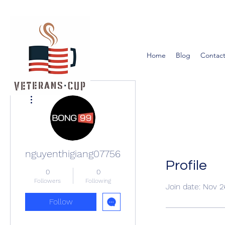
Home
Blog
Contact
More actions
nguyenthigiang07756
Profile
0
0
Followers
Following
Join date: Nov 
Follow