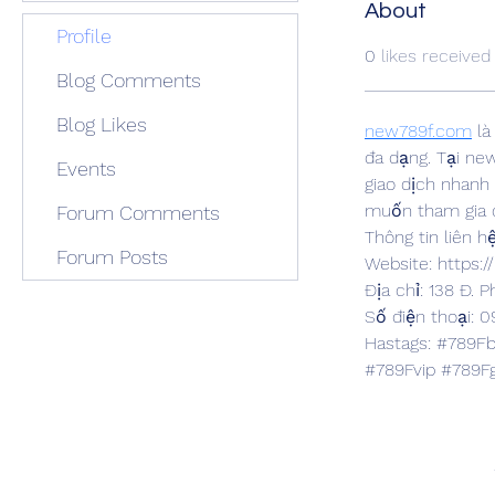
About
Profile
0
likes received
Blog Comments
Blog Likes
new789f.com
 là
đa dạng. Tại ne
Events
giao dịch nhanh
muốn tham gia c
Forum Comments
Thông tin liên hệ
Forum Posts
Website: https:
Địa chỉ: 138 Đ.
Số điện thoại: 
Hastags: #789F
#789Fvip #789Fg