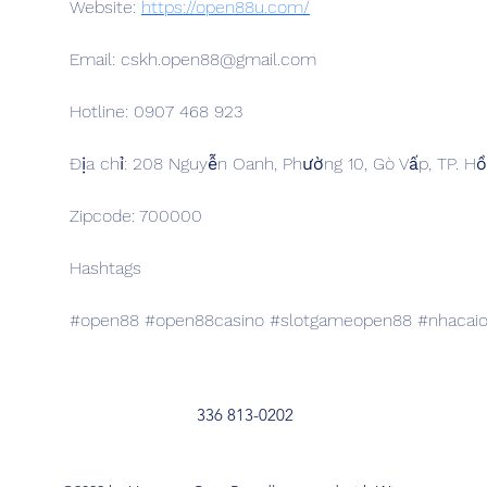
Website: 
https://open88u.com/
Email: cskh.open88@gmail.com
Hotline: 0907 468 923
Địa chỉ: 208 Nguyễn Oanh, Phường 10, Gò Vấp, TP. Hồ
Zipcode: 700000
Hashtags
#open88 #open88casino #slotgameopen88 #nhacai
336 813-0202