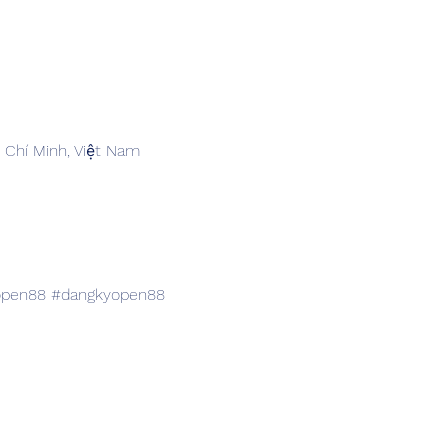
 Chí Minh, Việt Nam
open88 #dangkyopen88