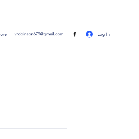
vrobinson679@gmail.com
Log In
ore