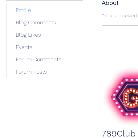
About
Profile
0
likes received
Blog Comments
Blog Likes
Events
Forum Comments
Forum Posts
789Club 