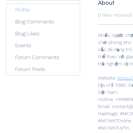
About
Profile
0
likes received
Blog Comments
Blog Likes
Nhiều người chơi
chơi phong phú 
Events
cấp đa dạng trò
thể thao. Với gi
Forum Comments
trải nghiệm dịch
Forum Posts
Website: 
https:
Địa chỉ: 1/88C 
Việt Nam 
Hotline: +84985
Email: contact
Hashtags: #M
#MCW67Online
#MCW67UyTin