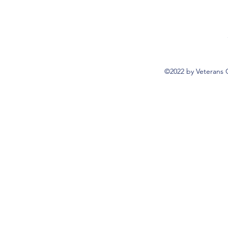
©2022 by Veterans 