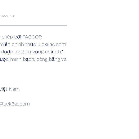
nswers
p phép bởi PAGCOR 
 miền chính thức luck8ac.com 
được lòng tin vững chắc từ 
ược minh bạch, công bằng và 
 Việt Nam
 #luck8accom 