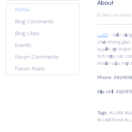
About
Profile
0
likes received
Blog Comments
Blog Likes
Lu88
 - Nền tảng
chơi không gian
Events
quyền lợi khách
tích hợp các côn
Forum Comments
khoản của mọi t
Forum Posts
Phone: 092451
Địa chỉ: 332/97
Tags: 
#LU88 #lu
#LU88Trend #L