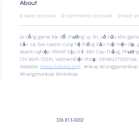
About
0
likes received
0
comments received
0
best a
là cổng game bài đổi thưởng uy tín, sở hữu kho game 
bắn cá, live casino cùng hệ thống bảo mật hiện đại, 
doanh nghiệp: RIKVIP Địa chỉ: 480 Cao Thắng, Phường
Chí Minh 72510, VietnamĐiện thoại: 0814623710Email:
Website: 
https://rikvip0.org/
  #rikvip #conggamerikvip 
#trangchurikvip #linkrikvip
336 813-0202