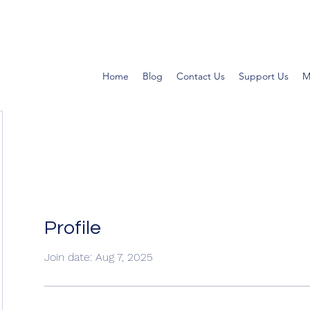
Home
Blog
Contact Us
Support Us
M
Profile
Join date: Aug 7, 2025