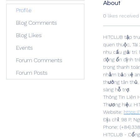
About
Profile
0
likes received
Blog Comments
Blog Likes
HITCLUB tập tru
quen thuộc, Tài
Events
nhu cầu giải trí
động ổn định tr
Forum Comments
trong thanh toá
Forum Posts
nhằm bảo vệ an 
thưởng tân thủ,
sàng hỗ trợ.
Thông Tin Liên 
Thương hiệu: H
Website: 
https:/
Địa chỉ: 98 P. N
Phone: (+84).33
HITCLUB - Cổng