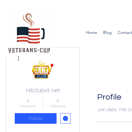
Home
Blog
Contact
More actions
Hitclubvt net
Profile
0
0
Followers
Following
Join date: Feb 2
Follow