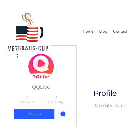
Home
Blog
Contact
More actions
QQLive
Profile
0
0
Followers
Following
Join date: Jun 2
Follow