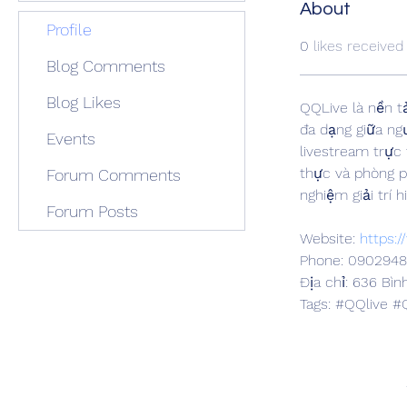
About
Profile
0
likes received
Blog Comments
Blog Likes
QQLive là nền tả
đa dạng giữa ng
Events
livestream trực 
thực và phòng p
Forum Comments
nghiệm giải trí 
Forum Posts
Website: 
https:/
Phone: 0902948
Địa chỉ: 636 Bì
Tags: #QQlive #Q