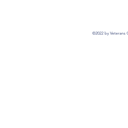
©2022 by Veterans 