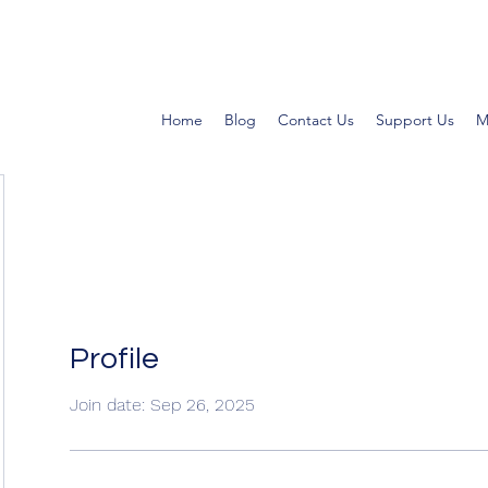
Home
Blog
Contact Us
Support Us
M
Profile
Join date: Sep 26, 2025