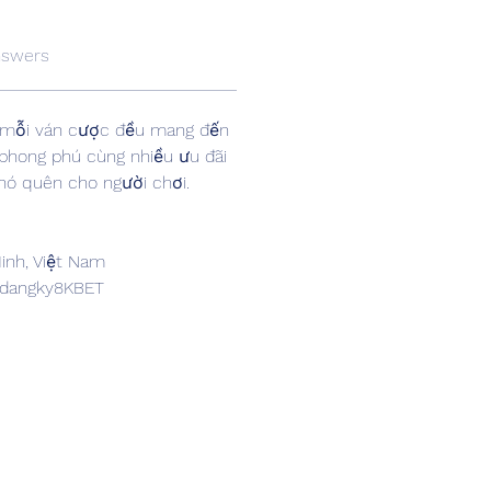
nswers
nơi mỗi ván cược đều mang đến 
 phong phú cùng nhiều ưu đãi 
hó quên cho người chơi.
inh, Việt Nam
#dangky8KBET