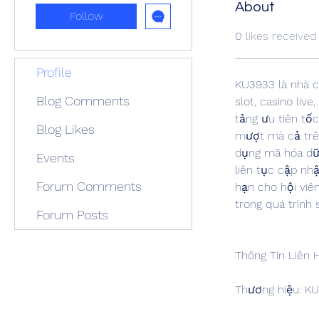
About
Follow
0
likes received
Profile
KU3933 là nhà c
Blog Comments
slot, casino liv
tảng ưu tiên tốc
Blog Likes
mượt mà cả trên 
dụng mã hóa dữ 
Events
liên tục cập nhậ
Forum Comments
hạn cho hội viê
trong quá trình
Forum Posts
Thông Tin Liên 
Thương hiệu: K