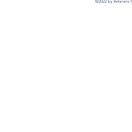
©2022 by Veterans 