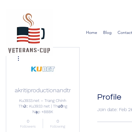
Home
Blog
Contact
More actions
akritiproductionandtraininginnet
Profile
Ku3933.net – Trang Chính
Thức Ku3933 net | Thưởng
Join date: Feb 2
Nạp +888K
0
0
Followers
Following