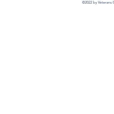
©2022 by Veterans 