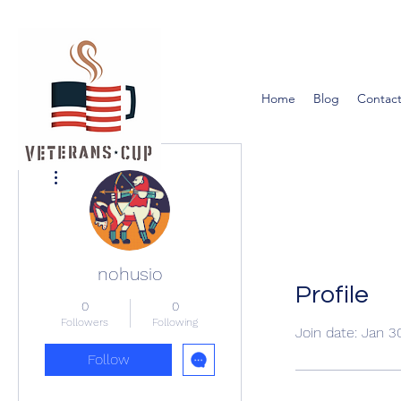
Home
Blog
Contact
More actions
nohusio
Profile
0
0
Followers
Following
Join date: Jan 3
Follow