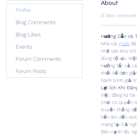
About
Profile
0
likes received
Blog Comments
Blog Likes
Hướng Dẫn Và T
Nhà cái 
go88
 đã
Events
nhờ vào kho trò
dùng tối ưu. Mộ
Forum Comments
hưởng tất cả các
Forum Posts
thiết kế đơn giả
hành trình giải 
Lợi Ích Khi Đă
Việc đăng ký tài
chơi có quyền t
truyền thống đến
tiến lên đến sl
mang lại trải n
Bên cạnh đó, ng