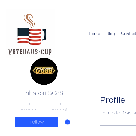
Home
Blog
Contact
More actions
nha cai GO88
Profile
0
0
Followers
Following
Join date: May 1
Follow