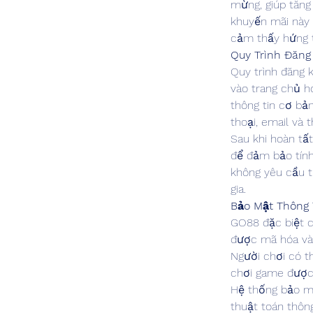
mừng, giúp tăng
khuyến mãi này 
cảm thấy hứng t
Quy Trình Đăng
Quy trình đăng k
vào trang chủ h
thông tin cơ bả
thoại, email và 
Sau khi hoàn tất
để đảm bảo tính
không yêu cầu t
gia.
Bảo Mật Thông 
GO88 đặc biệt c
được mã hóa và l
Người chơi có th
chơi game được 
Hệ thống bảo mậ
thuật toán thôn